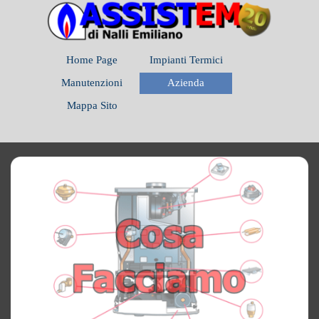
Vai ai contenuti
Salta menù
Home Page
Impianti Termici
▼
Manutenzioni
Azienda
▼
▼
Mappa Sito